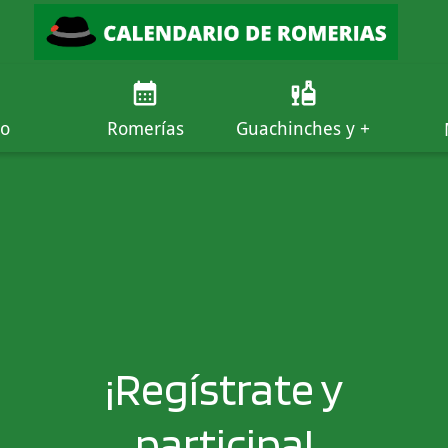
io
Romerías
Guachinches y +
¡Regístrate y
participa!