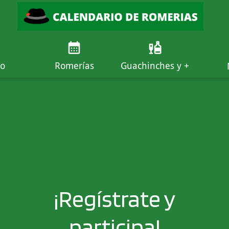
io
Romerías
Guachinches y +
¡Regístrate y
participa!