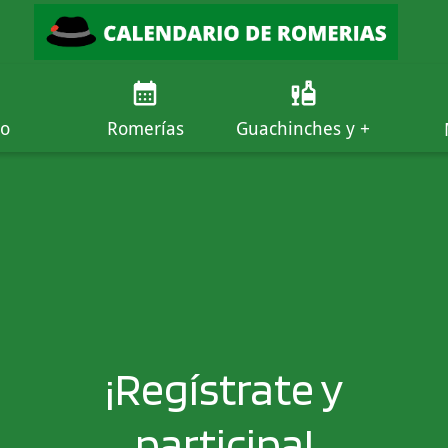
io
Romerías
Guachinches y +
¡Regístrate y
participa!