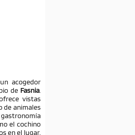
un acogedor
ipio de
Fasnia
.
frece vistas
o de animales
gastronomía
mo el cochino
s en el lugar,