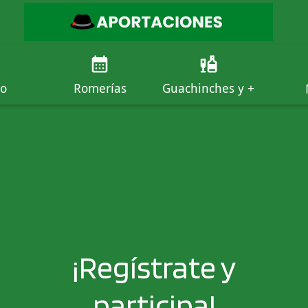
io
Romerías
Guachinches y +
¡Regístrate y
participa!